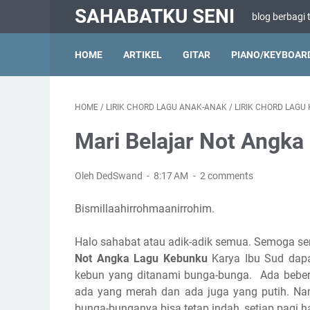
SAHABATKU SENI
blog berbagi 
HOME
ARTIKEL
GITAR
PIANO/KEYBOAR
HOME
/
LIRIK CHORD LAGU ANAK-ANAK
/
LIRIK CHORD LAGU
Mari Belajar Not Angk
Oleh DedSwand
8:17 AM
2 comments
Bismillaahirrohmaanirrohim.
Halo sahabat atau adik-adik semua. Semoga sen
Not Angka Lagu Kebunku
Karya Ibu Sud dapat
kebun yang ditanami bunga-bunga. Ada bebe
ada yang merah dan ada juga yang putih. Na
bunga-bunganya bisa tetap indah, setiap pagi h