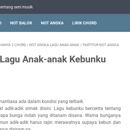
tentang seni musik
D
NOT BALOK
NOT ANGKA
LIRIK CHORD
 HANYA 2 CHORD
/
NOT ANGKA LAGU ANAK-ANAK
/
PARTITUR NOT ANGKA
a Lagu Anak-anak Kebunku
antiasa ada dalam kondisi yang terbaik.
 adik-adik simak disini. Lagu kebunku bercerita tentang
rapa bunga indah yang ditanam disana. Warna bunganya
mun adik-adik harus rajin merawatnya supaya kebun dan
arus disiram ya.