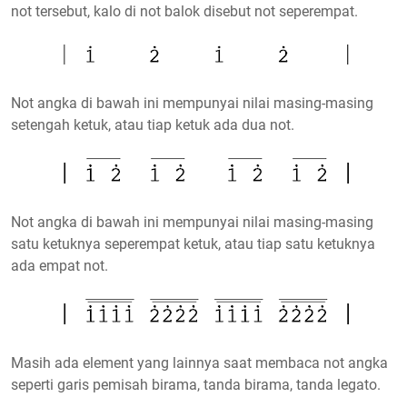
not tersebut, kalo di not balok disebut not seperempat.
Not angka di bawah ini mempunyai nilai masing-masing
setengah ketuk, atau tiap ketuk ada dua not.
Not angka di bawah ini mempunyai nilai masing-masing
satu ketuknya seperempat ketuk, atau tiap satu ketuknya
ada empat not.
Masih ada element yang lainnya saat membaca not angka
seperti garis pemisah birama, tanda birama, tanda legato.