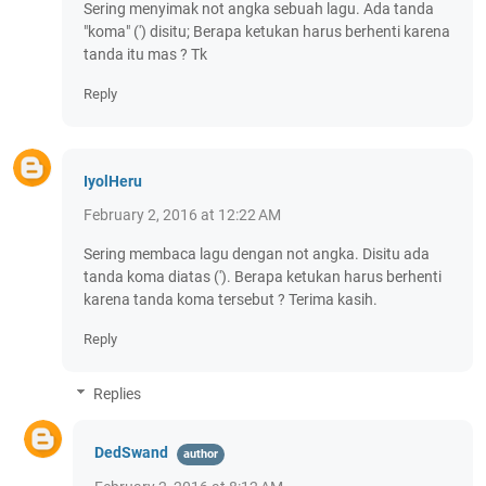
Sering menyimak not angka sebuah lagu. Ada tanda
"koma" (') disitu; Berapa ketukan harus berhenti karena
tanda itu mas ? Tk
Reply
IyolHeru
February 2, 2016 at 12:22 AM
Sering membaca lagu dengan not angka. Disitu ada
tanda koma diatas ('). Berapa ketukan harus berhenti
karena tanda koma tersebut ? Terima kasih.
Reply
Replies
DedSwand