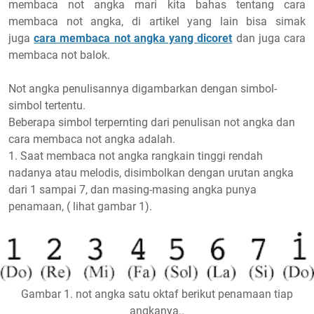
membaca not angka mari kita bahas tentang cara
membaca not angka, di artikel yang lain bisa simak
juga
cara membaca not angka yang dicoret
dan juga cara
membaca not balok.
Not angka penulisannya digambarkan dengan simbol-
simbol tertentu.
Beberapa simbol terpernting dari penulisan not angka dan
cara membaca not angka adalah.
1. Saat membaca not angka rangkain tinggi rendah
nadanya atau melodis, disimbolkan dengan urutan angka
dari 1 sampai 7, dan masing-masing angka punya
penamaan, ( lihat gambar 1).
Gambar 1. not angka satu oktaf berikut penamaan tiap
angkanya..