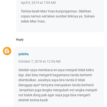
April 9, 2019 at 7:05 AM
Terima-kasih Mas Yoas kunjungannya. Silahkan
copas namun sertakan sumber linknya ya. Sukses
selalu Mas Yoas..
Reply
yuleha
October 7, 2018 at 12:54 AM
Setelah saya membaca ini saya menjadi tidak keliru
lagi .dan bisa mengerti bagaimana tanda berhenti
disimbolkan .awalnya saya kira tanda 0 tidak
dianggap apa² ternyata merupakan tanda berhenti
.lampirkan juga langka mengubah not angka menjadi
not balok dong pak agar saya juga bisa mengerti
eheheh terima kasih