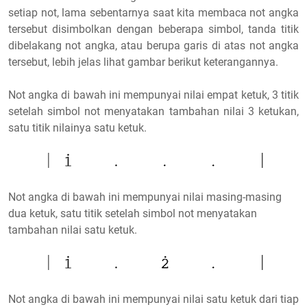
setiap not, lama sebentarnya saat kita membaca not angka
tersebut disimbolkan dengan beberapa simbol, tanda titik
dibelakang not angka, atau berupa garis di atas not angka
tersebut, lebih jelas lihat gambar berikut keterangannya.
Not angka di bawah ini mempunyai nilai empat ketuk, 3 titik
setelah simbol not menyatakan tambahan nilai 3 ketukan,
satu titik nilainya satu ketuk.
Not angka di bawah ini mempunyai nilai masing-masing
dua ketuk, satu titik setelah simbol not menyatakan
tambahan nilai satu ketuk.
Not angka di bawah ini mempunyai nilai satu ketuk dari tiap