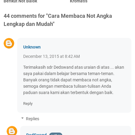
Berikut Not Balok
Kromatis
44 comments for "Cara Membaca Not Angka
Lengkap dan Mudah"
Unknown
December 13, 2015 at 8:42 AM
Terimakasih sdr Dedswand atas uraian di atas ... akan
saya pakai dalam belajar bersama teman-teman.
Banyak orang tidak dapat membaca not angka,
semoga dengan membaca tulisan-tulisan Anda
paduan suara kami akan terbentuk dengan baik.
Reply
Replies