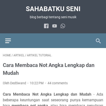
SAHABATKU SENI
blog berbagi tentang seni musik
HOME
/
ARTIKEL
/
ARTIKEL TUTORIAL
Cara Membaca Not Angka Lengkap dan
Mudah
Oleh DedSwand
10:22 PM
44 comments
Cara Membaca Not Angka Lengkap dan Mudah
- Ada
beberapa keuntungan saat seseorang punya kemampuan
bisa
membaca not angka
, atau bisa membaca penulisan