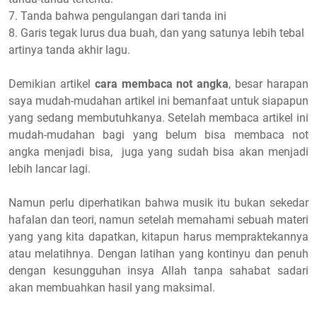
7. Tanda bahwa pengulangan dari tanda ini
8. Garis tegak lurus dua buah, dan yang satunya lebih tebal
artinya tanda akhir lagu.
Demikian artikel
cara membaca not angka
, besar harapan
saya mudah-mudahan artikel ini bemanfaat untuk siapapun
yang sedang membutuhkanya. Setelah membaca artikel ini
mudah-mudahan bagi yang belum bisa membaca not
angka menjadi bisa, juga yang sudah bisa akan menjadi
lebih lancar lagi.
Namun perlu diperhatikan bahwa musik itu bukan sekedar
hafalan dan teori, namun setelah memahami sebuah materi
yang yang kita dapatkan, kitapun harus mempraktekannya
atau melatihnya. Dengan latihan yang kontinyu dan penuh
dengan kesungguhan insya Allah tanpa sahabat sadari
akan membuahkan hasil yang maksimal.