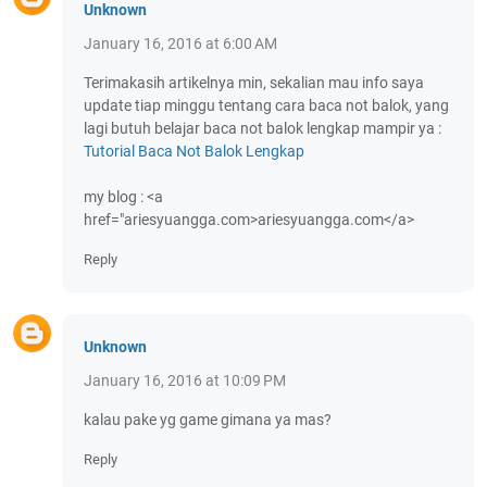
Unknown
January 16, 2016 at 6:00 AM
Terimakasih artikelnya min, sekalian mau info saya
update tiap minggu tentang cara baca not balok, yang
lagi butuh belajar baca not balok lengkap mampir ya :
Tutorial Baca Not Balok Lengkap
my blog : <a
href="ariesyuangga.com>ariesyuangga.com</a>
Reply
Unknown
January 16, 2016 at 10:09 PM
kalau pake yg game gimana ya mas?
Reply