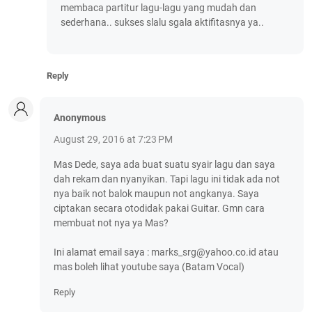
membaca partitur lagu-lagu yang mudah dan
sederhana.. sukses slalu sgala aktifitasnya ya..
Reply
Anonymous
August 29, 2016 at 7:23 PM
Mas Dede, saya ada buat suatu syair lagu dan saya
dah rekam dan nyanyikan. Tapi lagu ini tidak ada not
nya baik not balok maupun not angkanya. Saya
ciptakan secara otodidak pakai Guitar. Gmn cara
membuat not nya ya Mas?
Ini alamat email saya : marks_srg@yahoo.co.id atau
mas boleh lihat youtube saya (Batam Vocal)
Reply