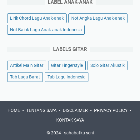
LABEL ANAK-ANAK
Lirik Chord Lagu Anak-anak
Not Angka Lagu Anak-anak
Not Balok Lagu Anak-anak Indonesia
LABELS GITAR
Artikel Main Gitar
Gitar Fingerstyle
Solo Gitar Akustik
Tab Lagu Barat
Tab Lagu Indonesia
HOME
TENTANG SAYA
DISCLAIMER
PRIVACY POLICY
KONTAK SAYA
© 2024 -
sahabatku seni