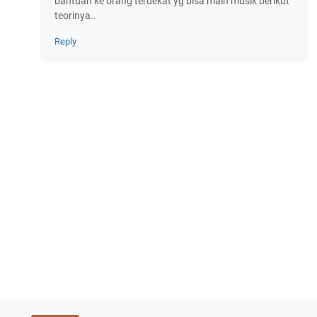
bantuan ke orang terdekat yg bisa main musik berikut
teorinya..
Reply