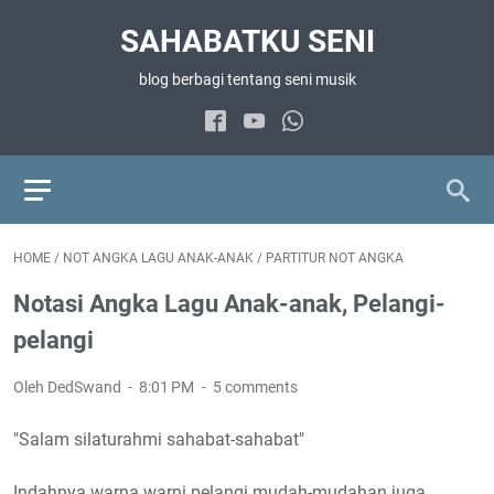
SAHABATKU SENI
blog berbagi tentang seni musik
HOME
/
NOT ANGKA LAGU ANAK-ANAK
/
PARTITUR NOT ANGKA
Notasi Angka Lagu Anak-anak, Pelangi-
pelangi
Oleh DedSwand
8:01 PM
5 comments
"Salam silaturahmi sahabat-sahabat"
Indahnya warna warni pelangi mudah-mudahan juga